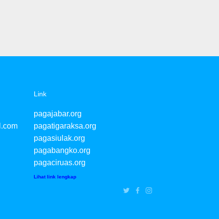
Link
pagajabar.org
l.com
pagatigaraksa.org
pagasiulak.org
pagabangko.org
pagaciruas.org
Lihat link lengkap