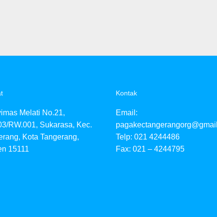
t
Kontak
yimas Melati No.21,
Email:
03/RW.001, Sukarasa, Kec.
pagakectangerangorg@gmai
erang, Kota Tangerang,
Telp: 021 4244486
en 15111
Fax: 021 – 4244795