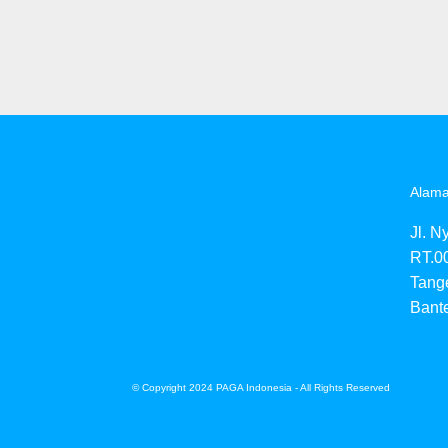
Alama
Jl. N
RT.0
Tang
Bant
© Copyright 2024 PAGA Indonesia - All Rights Reserved