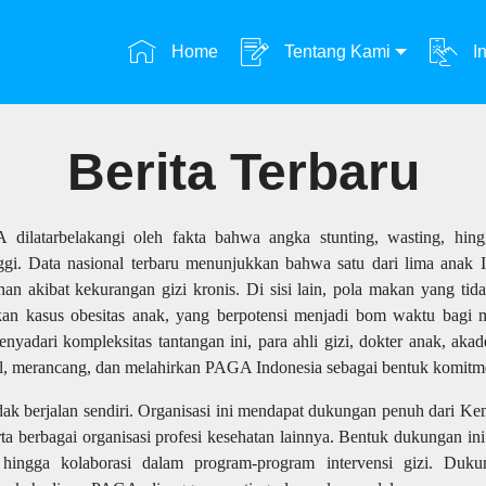
Home
Tentang Kami
In
Berita Terbaru
ilatarbelakangi oleh fakta bahwa angka stunting, wasting, hing
ggi. Data nasional terbaru menunjukkan bahwa satu dari lima anak
n akibat kekurangan gizi kronis. Di sisi lain, pola makan yang tida
an kasus obesitas anak, yang berpotensi menjadi bom waktu bagi m
yadari kompleksitas tantangan ini, para ahli gizi, dokter anak, akad
l, merancang, dan melahirkan PAGA Indonesia sebagai bentuk komitm
ak berjalan sendiri. Organisasi ini mendapat dukungan penuh dari Ke
berbagai organisasi profesi kesehatan lainnya. Bentuk dukungan ini
 hingga kolaborasi dalam program-program intervensi gizi. Duk