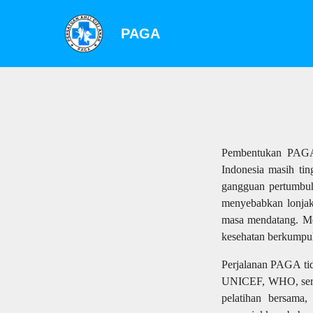
PAGA
Pembentukan PAGA d
Indonesia masih tin
gangguan pertumbuha
menyebabkan lonjak
masa mendatang. Men
kesehatan berkumpu
Perjalanan PAGA tid
UNICEF, WHO, serta 
pelatihan bersama,